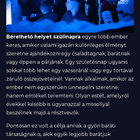
Bérelhető helyet szülinapra
egyre több ember
keres, amikor valami igazán különleges élményt
szeretne ajándékozni egy családtagnak, barátnak
vagy éppen a párjának. Egy születésnap ugyanis
sokkal több lehet egy vacsoránál vagy egy tortával
záruló összejövetelnél. Vannak alkalmak, amikor az
ember nem egyszerűen ünnepelni szeretne,
hanem emléket teremteni. Olyan estét, amelyről
évekkel később is ugyanazzal a mosollyal
beszélnek majd a résztvevők.
Pontosan ez volt a célja annak a győri baráti
társaságnak is, akik egyik legjobb barátjuk