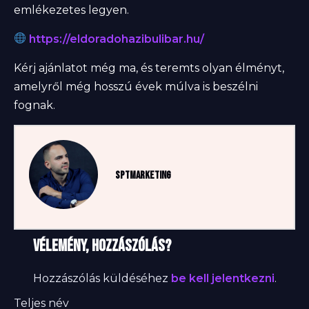
emlékezetes legyen.
https://eldoradohazibulibar.hu/
Kérj ajánlatot még ma, és teremts olyan élményt,
amelyről még hosszú évek múlva is beszélni
fognak.
sptmarketing
Vélemény, hozzászólás?
Hozzászólás küldéséhez
be kell jelentkezni
.
Teljes név