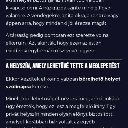
aki a helyet biztosítja, az ritkán tud valóban
kikapcsolódni. A házigazda szinte mindig figyel
valamire. A vendégekre, az italokra, a rendre vagy
éppen arra, hogy mindenki jól érezze magát.
A társaság pedig pontosan ezt szerette volna
elkerülni. Azt akarták, hogy ezen az estén
mindenki egyformán résztvevő legyen.
A helyszín, amely lehetővé tette a meglepetést
Ekkor kezdtek el komolyabban
bérelhető helyet
szülinapra
keresni.
Minél több lehetőséget néztek meg, annál inkább
úgy érezték, hogy ez lesz a megfelelő irány. Egy
privát helyszín minden olyan előnyt biztosított,
amelyet korábban hiányoltak az egyéb