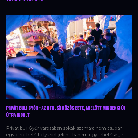
Privát buli Győr – Az utolsó közös este, mielőtt mindenki új
útra indult
Privát buli Győr városában sokak számára nem csupán
egy bérelhető helyszínt jelent, hanem egy lehetőséget