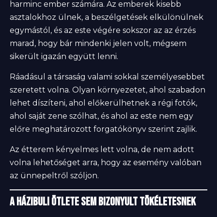
harminc ember számára. Az emberek kisebb
asztalokhoz ülnek, a beszélgetések elkülönülnek
egymástól, és az este végére sokszor az az érzés
marad, hogy bár mindenki jelen volt, mégsem
sikerült igazán együtt lenni.
Ráadásul a társaság valami sokkal személyesebbet
szeretett volna. Olyan környezetet, ahol szabadon
lehet díszíteni, ahol előkerülhetnek a régi fotók,
ahol saját zene szólhat, és ahol az este nem egy
előre meghatározott forgatókönyv szerint zajlik.
Az étterem kényelmes lett volna, de nem adott
volna lehetőséget arra, hogy az esemény valóban
az ünnepeltről szóljon.
A házibuli ötlete sem bizonyult tökéletesnek