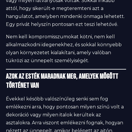
vagy milyen látványosak voltak. Sokkal inkább
attól, hogy sikerült-e megteremteni azt a
hangulatot, amelyben mindenki önmaga lehetett.
Egy privát helyszín pontosan ezt teszi lehetővé.
Nem kell kompromisszumokat kötni, nem kell
alkalmazkodni idegenekhez, és sokkal könnyebb
olyan környezetet kialakítani, amely valóban
tükrözi az ünnepelt személyiségét.
Azok az esték maradnak meg, amelyek mögött
történet van
Évekkel később valószínűleg senki sem fog
emlékezni arra, hogy pontosan milyen színű volt a
dekoráció vagy milyen italok kerültek az
asztalokra. Arra viszont emlékezni fognak, hogyan
nézett az ünnepelt, amikor belépett az ajtón.