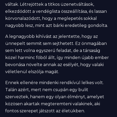
váltak. Létrejöttek a titkos üzenetváltások,
elkezdődött a vendéglista összeállítása, és lassan
körvonalazódott, hogy a meglepetés sokkal
nagyobb lesz, mint azt bárki eredetileg gondolta.
A legnagyobb kihívást az jelentette, hogy az
ünnepelt semmit sem sejthetett. Ez önmagában
sem lett volna egyszerű feladat, de a társaság
közel harminc főből állt, így minden újabb ember
bevonása növelte annak az esélyét, hogy valaki
véletlenül elszólja magát.
Ennek ellenére mindenki rendkívül lelkes volt.
Talán azért, mert nem csupán egy bulit
szerveztek, hanem egy olyan élményt, amelyet
közösen akartak megteremteni valakinek, aki
fontos szerepet játszott az életükben.